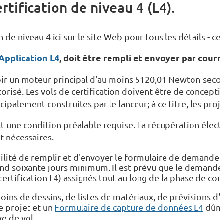
rtification de niveau 4 (L4).
n de niveau 4 ici sur le site Web pour tous les détails - 
Application L4
, doit être rempli et envoyer par cour
avoir un moteur principal d'au moins 5120,01 Newton-s
risé. Les vols de certification doivent être de concept
cipalement construites par le lanceur; à ce titre, les pro
st une condition préalable requise. La récupération élec
 nécessaires.
bilité de remplir et d'envoyer le formulaire de demande
d soixante jours minimum. Il est prévu que le demandeu
ertification L4) assignés tout au long de la phase de co
de dessins, de listes de matériaux, de prévisions d'al
e projet et un
Formulaire de capture de données L4
dûm
e de vol.