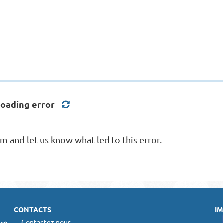
Loading error
 and let us know what led to this error.
CONTACTS
IM
Contactez nous
 est