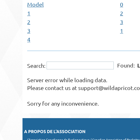
Model
0
1
2
2
3
3
1
4
Found:
Search:
Server error while loading data.
Please contact us at support@wildapricot.com
Sorry for any inconvenience.
A PROPOS DE L'ASSOCIATION
L'Association Canadienne de Fuséonautique / Canadian Association of Rocketry