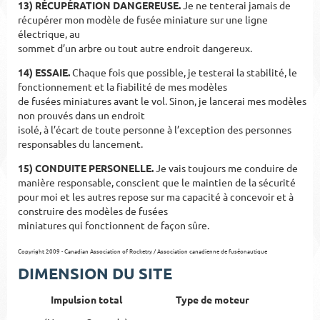
13) RÉCUPÉRATION DANGEREUSE.
Je ne tenterai jamais de
récupérer mon modèle de fusée miniature sur une ligne
électrique, au
sommet d’
un arbre ou tout autre endroit dangereux.
14) ESSAIE.
Chaque fois que possible, je testerai la stabilité, le
fonctionnement et la fiabilité de mes modèles
de fusées miniatures avant le vol. Sinon, je lancerai mes modèles
non prouvés dans un endroit
isol
é, à l’écart de toute personne à l’excep
tion des personnes
responsables du lancement.
15) CONDUITE PERSONELLE.
Je vais toujours me conduire de
manière responsable, conscient que le maintien de la sécurité
pour moi et les autres repose sur ma capacité à concevoir et à
construire des modèles de fusées
miniatures qui fonctionnent de façon sûre.
Copyright 2009 - Canadian Association of Rocketry / Association canadienne de fuséonautique
DIMENSION DU SITE
Impulsion total
Type de moteur
Di